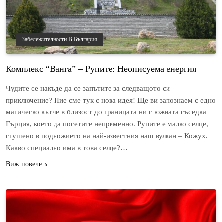
Забележителности В България
Комплекс “Ванга” – Рупите: Неописуема енергия
Чудите се накъде да се запътите за следващото си
приключение? Ние сме тук с нова идея! Ще ви запознаем с едно
магическо кътче в близост до границата ни с южната съседка
Гърция, което да посетите непременно. Рупите е малко селце,
сгушено в подножието на най-известния наш вулкан – Кожух.
Какво специално има в това селце?…
Виж повече