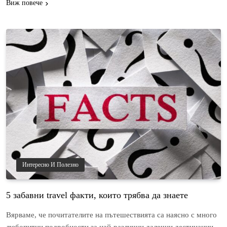
Виж повече
Интересно И Полезно
5 забавни travel факти, които трябва да знаете
Вярваме, че почитателите на пътешествията са наясно с много
любопитни подробности за най-различни далечни дестинации.