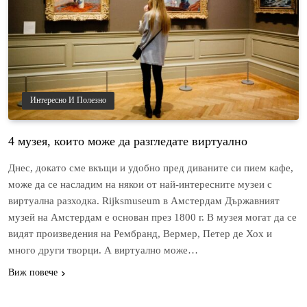
Интересно И Полезно
4 музея, които може да разгледате виртуално
Днес, докато сме вкъщи и удобно пред диваните си пием кафе,
може да се насладим на някои от най-интересните музеи с
виртуална разходка. Rijksmuseum в Амстердам Държавният
музей на Амстердам e основан през 1800 г. В музея могат да се
видят произведения на Рембранд, Вермер, Петер де Хох и
много други творци. А виртуално може…
Виж повече