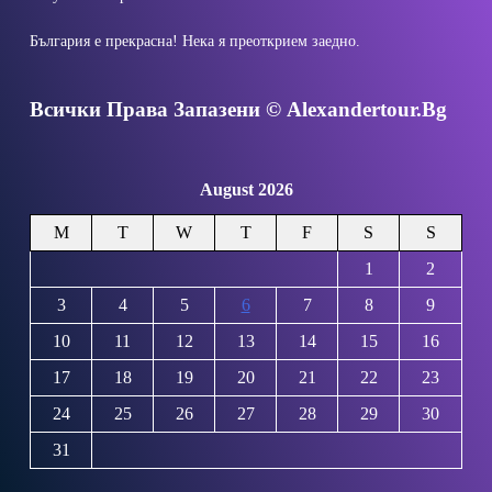
България е прекрасна! Нека я преоткрием заедно.
Всички Права Запазени © Alexandertour.bg
August 2026
M
T
W
T
F
S
S
1
2
3
4
5
6
7
8
9
10
11
12
13
14
15
16
17
18
19
20
21
22
23
24
25
26
27
28
29
30
31