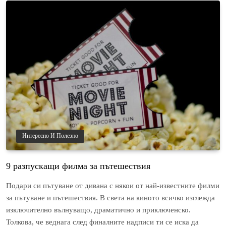
Интересно И Полезно
9 разпускащи филма за пътешествия
Подари си пътуване от дивана с някои от най-известните филми
за пътуване и пътешествия. В света на киното всичко изглежда
изключително вълнуващо, драматично и приключенско.
Толкова, че веднага след финалните надписи ти се иска да