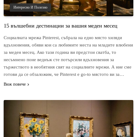
Интересно И Полезно
15 вълшебни дестинации за вашия меден месец
Социалната мрежа Pinterest, събрала на едно място хиляди
вдъхновения, обяви кои са любимите места на младите влюбени
за меден месец. Ако тази година ви предстои сватба, то
несъмнено поне веднъж сте потърсили вдъхновения за
тържеството в необятния свят на социалните мрежи. А ние сме
готови да се обзаложим, че Pinterest е go-to мястото ви за…
Виж повече