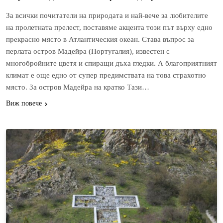
За всички почитатели на природата и най-вече за любителите
на пролетната прелест, поставяме акцента този път върху едно
прекрасно място в Атлантическия океан. Става въпрос за
перлата остров Мадейра (Португалия), известен с
многобройните цветя и спиращи дъха гледки. А благоприятният
климат е още едно от супер предимствата на това страхотно
място. За остров Мадейра на кратко Тази…
Виж повече