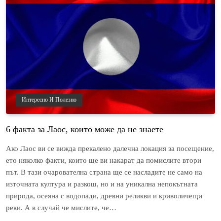
Интересно И Полезно
6 факта за Лаос, които може да не знаете
Ако Лаос ви се вижда прекалено далечна локация за посещение,
ето няколко факти, които ще ви накарат да помислите втори
път. В тази очарователна страна ще се насладите не само на
източната култура и разкош, но и на уникална непокътната
природа, осеяна с водопади, древни реликви и криволичещи
реки. А в случай че мислите, че…