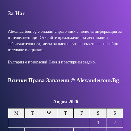
За Нас
Alexandertour.bg е онлайн справочник с полезна информация за
пътешественици. Открийте предложения за дестинации,
забележителности, места за настаняване и съвети за спокойно
пътуване в страната.
България е прекрасна! Нека я преоткрием заедно.
Всички Права Запазени © Alexandertour.bg
August 2026
M
T
W
T
F
S
S
1
2