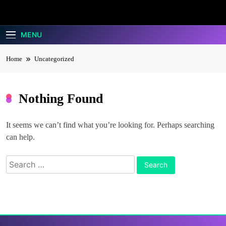
Alexander
Живей, Обичай, Пътувай
MENU
Tour
Home
Uncategorized
Nothing Found
It seems we can’t find what you’re looking for. Perhaps searching
can help.