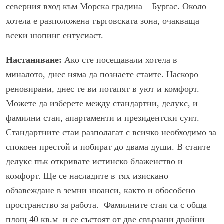
северния вход към Морска градина – Бургас. Около
хотела е разположена търговската зона, очакваща
всеки шопинг ентусиаст.
Настаняване:
Ако сте посещавали хотела в
миналото, днес няма да познаете стаите. Наскоро
реновирани, днес те ви потапят в уют и комфорт.
Можете да изберете между стандартни, делукс, и
фамилни стаи, апартаменти и президентски суит.
Стандартните стаи разполагат с всичко необходимо за
спокоен престой и побират до двама души. В стаите
делукс пък откривате истинско блаженство и
комфорт. Ще се насладите в тях изискано
обзавеждане в земни нюанси, както и обособено
пространство за работа. Фамилните стаи са с обща
площ 40 кв.м и се състоят от две свързани двойни