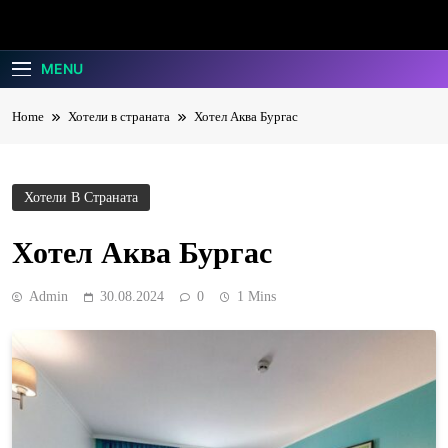
Alexander
Живей, Обичай, Пътувай
MENU
Tour
Home
Хотели в страната
Хотел Аква Бургас
Хотели В Страната
Хотел Аква Бургас
Admin
30.08.2024
0
1 Mins